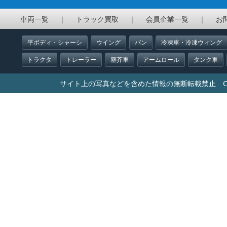
車両一覧
｜
トラック買取
｜
会員企業一覧
｜
お
平ボディ・シャーシ
ウイング
バン
冷凍車・冷凍ウィング
トラクタ
トレーラー
塵芥車
アームロール
タンク車
サイト上の写真などを含めた情報の無断転載禁止 Copyright