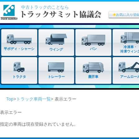
中古トラックのことなら
★
お気に入り登
冷凍車・
平ボディ・シャーシ
バン
ウイング
冷凍ウィン
トラクタ
トレーラー
塵芥車
アームロー
Top
>
トラック車両一覧
> 表示エラー
表示エラー
指定の車両は現在登録されていません。