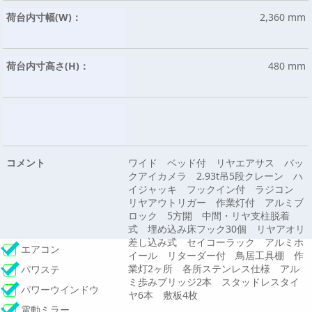
荷台内寸幅(W)：
2,360 mm
荷台内寸高さ(H)：
480 mm
コメント
ワイド ベッド付 リヤエアサス バッ
クアイカメラ 2.93t吊5段クレーン ハ
イジャッキ フックイン付 ラジコン
リヤアウトリガー 作業灯付 アルミブ
ロック 5方開 中間・リヤ支柱脱着
式 埋め込み床フック30個 リヤアオリ
差し込み式 セイコーラック アルミホ
エアコン
イール リターダー付 鳥居工具棚 作
業灯2ヶ所 各所ステンレス仕様 アル
パワステ
ミ歩みブリッジ2本 スタッドレスタイ
パワーウインドウ
ヤ6本 敷板4枚
電動ミラー