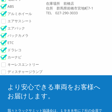
在庫場所 前橋店
ABS
住所 群馬県前橋市宮地町7-1
TEL 027-290-3033
アルミホイール
エアサスシート
エアバック
バックカメラ
ETC
ドラレコ
カーナビ
キーレスエントリー
ディスチャージランプ
より安心できる車両をお客様へ
お届けします。
我々トラックサミット協議会は、１９８８年に７社の会員で