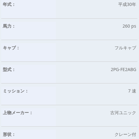
年式：
平成30年
馬力：
260 ps
キャブ：
フルキャブ
型式：
2PG-FE2ABG
ミッション：
7 速
上物メーカー：
古河ユニック
形状：
クレーン付