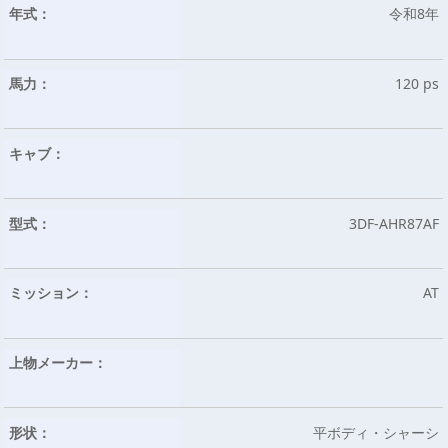
年式：
令和8年
馬力：
120 ps
キャブ：
型式：
3DF-AHR87AF
ミッション：
AT
上物メーカー：
形状：
平ボディ・シャーシ