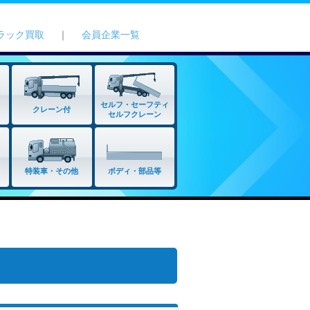
ラック買取
｜
会員企業一覧
セルフ・セーフティ
クレーン付
セルフクレーン
特装車・その他
ボディ・部品等