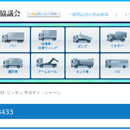
★
お気に入り登録
一週間以内の登録車両
｜
ト
冷凍車・
バン
ミキサー
ダンプ
冷凍ウィング
タンク車
塵芥車
アームロール
バス
8433 ニッサン 平ボディ・シャーシ
433