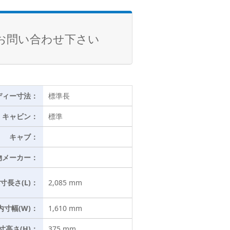
お問い合わせ下さい
ディー寸法：
標準長
キャビン：
標準
キャブ：
物メーカー：
寸長さ(L)：
2,085 mm
内寸幅(W)：
1,610 mm
寸高さ(H)：
375 mm