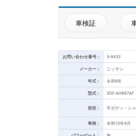
車検証
お問い合わせ番号：
9-8433
メーカー：
ニッサン
年式：
令和8年
型式：
3DF-AHR87AF
形状：
平ボディ・シ
車検：
令和10年4月
パワーゲート：
無