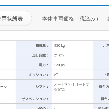
車両状態表
本体車両価格（税込み）：
積載量：
950 kg
ボ
走行距離：
21 km
馬力：
120 ps
ミッション：
AT
上
オートマ(セミオートマ
ャーシ
シフト：
荷台内
を含む)
サスペンション：
荷台
4WD：
-
荷台内