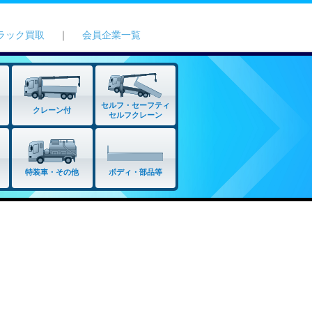
ラック買取
｜
会員企業一覧
セルフ・セーフティ
クレーン付
セルフクレーン
特装車・その他
ボディ・部品等