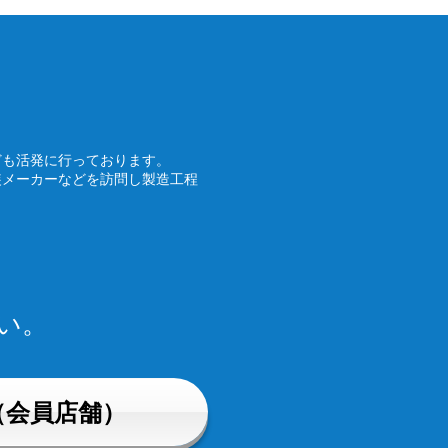
ども活発に行っております。
装メーカーなどを訪問し製造工程
い。
（会員店舗）