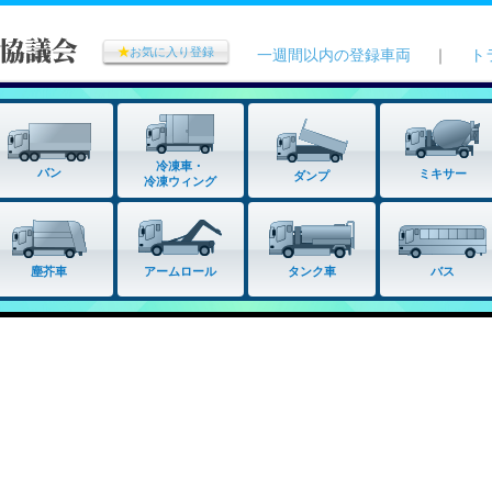
★
お気に入り登録
一週間以内の登録車両
｜
ト
冷凍車・
バン
ミキサー
ダンプ
冷凍ウィング
タンク車
塵芥車
アームロール
バス