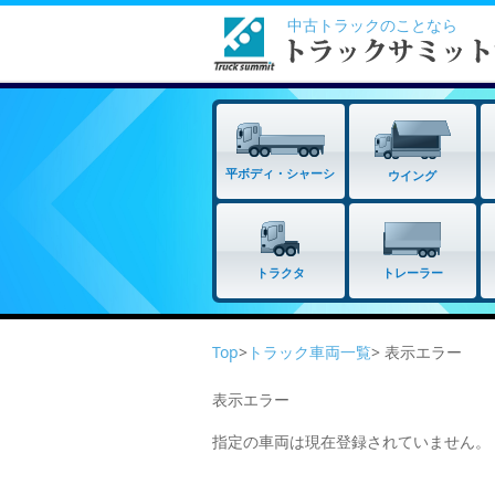
中古トラックのことなら
平ボディ・シャーシ
ウイング
トラクタ
トレーラー
Top
>
トラック車両一覧
> 表示エラー
表示エラー
指定の車両は現在登録されていません。