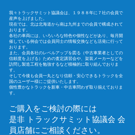
我々トラックサミット協議会は、１９８８年に７社の会員で
産声を上げました。
現在では、北は北海道から南は九州までの会員で構成されて
おります。
各社の車両には、いろいろな特色や個性などがあり、毎月開
催している例会では会員同士の情報交換なども活発に行って
おります。
また、会員各社のレベルアップを図る（中古車業者としての
信頼度を上げる）ための査定講習会や、架装メーカーなどを
訪問し製造工程を勉強するなど積極的に取り組んでおりま
す。
そして今後も会員一丸となり信頼・安心できるトラックを全
国のユーザー様にご提供いたします。
個性豊かなトラックを新車・中古車問わず取り揃えておりま
す。
ご購入をご検討の際には
是非 トラックサミット協議会 会
員店舗にご相談ください。