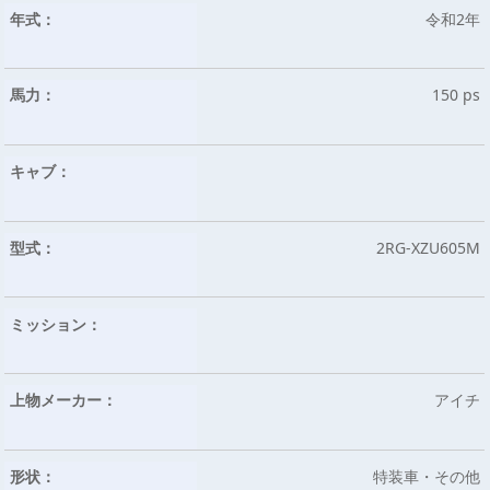
年式：
令和2年
馬力：
150 ps
キャブ：
型式：
2RG-XZU605M
ミッション：
上物メーカー：
アイチ
形状：
特装車・その他