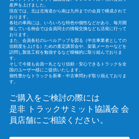
産声を上げました。
現在では、北は北海道から南は九州までの会員で構成されて
おります。
各社の車両には、いろいろな特色や個性などがあり、毎月開
催している例会では会員同士の情報交換なども活発に行って
おります。
また、会員各社のレベルアップを図る（中古車業者としての
信頼度を上げる）ための査定講習会や、架装メーカーなどを
訪問し製造工程を勉強するなど積極的に取り組んでおりま
す。
そして今後も会員一丸となり信頼・安心できるトラックを全
国のユーザー様にご提供いたします。
個性豊かなトラックを新車・中古車問わず取り揃えておりま
す。
ご購入をご検討の際には
是非 トラックサミット協議会 会
員店舗にご相談ください。