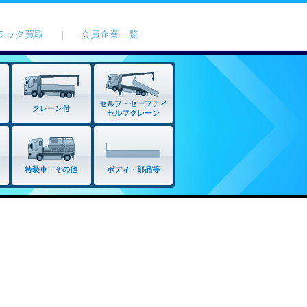
ラック買取
｜
会員企業一覧
セルフ・セーフティ
クレーン付
セルフクレーン
特装車・その他
ボディ・部品等