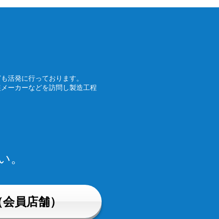
ども活発に行っております。
装メーカーなどを訪問し製造工程
い。
（会員店舗）