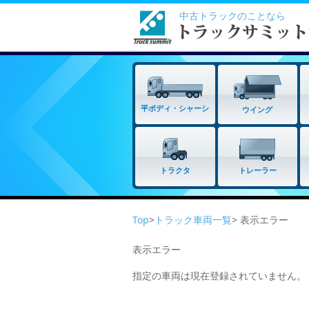
中古トラックのことなら
平ボディ・シャーシ
ウイング
トラクタ
トレーラー
Top
>
トラック車両一覧
> 表示エラー
表示エラー
指定の車両は現在登録されていません。