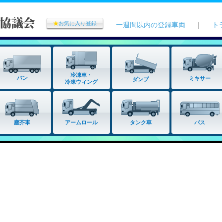
★
お気に入り登録
一週間以内の登録車両
｜
ト
冷凍車・
バン
ミキサー
ダンプ
冷凍ウィング
タンク車
塵芥車
アームロール
バス