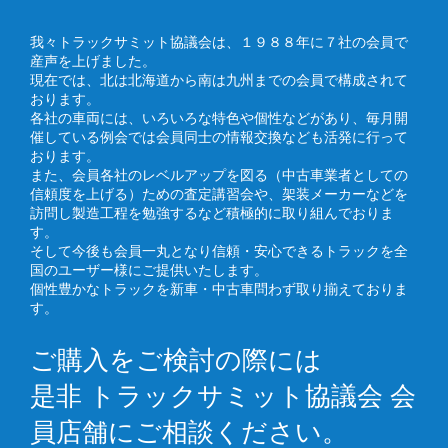
我々トラックサミット協議会は、１９８８年に７社の会員で
産声を上げました。
現在では、北は北海道から南は九州までの会員で構成されて
おります。
各社の車両には、いろいろな特色や個性などがあり、毎月開
催している例会では会員同士の情報交換なども活発に行って
おります。
また、会員各社のレベルアップを図る（中古車業者としての
信頼度を上げる）ための査定講習会や、架装メーカーなどを
訪問し製造工程を勉強するなど積極的に取り組んでおりま
す。
そして今後も会員一丸となり信頼・安心できるトラックを全
国のユーザー様にご提供いたします。
個性豊かなトラックを新車・中古車問わず取り揃えておりま
す。
ご購入をご検討の際には
是非 トラックサミット協議会 会
員店舗にご相談ください。