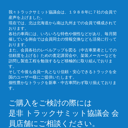
我々トラックサミット協議会は、１９８８年に７社の会員で
産声を上げました。
現在では、北は北海道から南は九州までの会員で構成されて
おります。
各社の車両には、いろいろな特色や個性などがあり、毎月開
催している例会では会員同士の情報交換なども活発に行って
おります。
また、会員各社のレベルアップを図る（中古車業者としての
信頼度を上げる）ための査定講習会や、架装メーカーなどを
訪問し製造工程を勉強するなど積極的に取り組んでおりま
す。
そして今後も会員一丸となり信頼・安心できるトラックを全
国のユーザー様にご提供いたします。
個性豊かなトラックを新車・中古車問わず取り揃えておりま
す。
ご購入をご検討の際には
是非 トラックサミット協議会 会
員店舗にご相談ください。