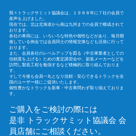
我々トラックサミット協議会は、１９８８年に７社の会員で
産声を上げました。
現在では、北は北海道から南は九州までの会員で構成されて
おります。
各社の車両には、いろいろな特色や個性などがあり、毎月開
催している例会では会員同士の情報交換なども活発に行って
おります。
また、会員各社のレベルアップを図る（中古車業者としての
信頼度を上げる）ための査定講習会や、架装メーカーなどを
訪問し製造工程を勉強するなど積極的に取り組んでおりま
す。
そして今後も会員一丸となり信頼・安心できるトラックを全
国のユーザー様にご提供いたします。
個性豊かなトラックを新車・中古車問わず取り揃えておりま
す。
ご購入をご検討の際には
是非 トラックサミット協議会 会
員店舗にご相談ください。