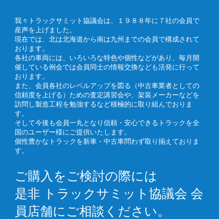
我々トラックサミット協議会は、１９８８年に７社の会員で
産声を上げました。
現在では、北は北海道から南は九州までの会員で構成されて
おります。
各社の車両には、いろいろな特色や個性などがあり、毎月開
催している例会では会員同士の情報交換なども活発に行って
おります。
また、会員各社のレベルアップを図る（中古車業者としての
信頼度を上げる）ための査定講習会や、架装メーカーなどを
訪問し製造工程を勉強するなど積極的に取り組んでおりま
す。
そして今後も会員一丸となり信頼・安心できるトラックを全
国のユーザー様にご提供いたします。
個性豊かなトラックを新車・中古車問わず取り揃えておりま
す。
ご購入をご検討の際には
是非 トラックサミット協議会 会
員店舗にご相談ください。