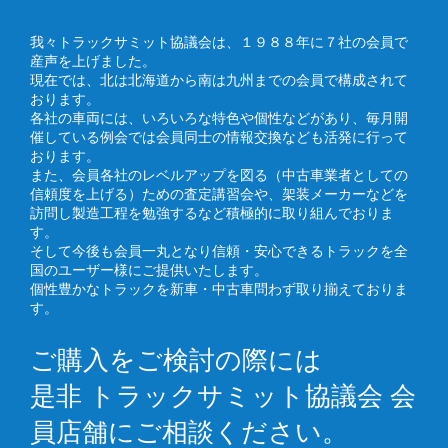
我々トラックサミット協議会は、１９８８年に７社の会員で
産声を上げました。
現在では、北は北海道から南は九州までの会員で構成されて
おります。
各社の車両には、いろいろな特色や個性などがあり、毎月開
催している例会では会員同士の情報交換なども活発に行って
おります。
また、会員各社のレベルアップを図る（中古車業者としての
信頼度を上げる）ための査定講習会や、架装メーカーなどを
訪問し製造工程を勉強するなど積極的に取り組んでおりま
す。
そして今後も会員一丸となり信頼・安心できるトラックを全
国のユーザー様にご提供いたします。
個性豊かなトラックを新車・中古車問わず取り揃えておりま
す。
ご購入をご検討の際には
是非 トラックサミット協議会 会
員店舗にご相談ください。