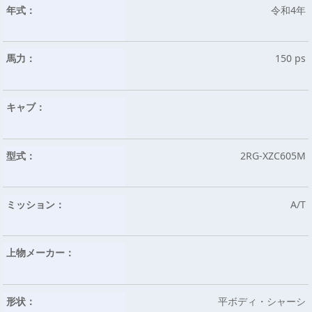
年式：
令和4年
馬力：
150 ps
キャブ：
型式：
2RG-XZC605M
ミッション：
A/T
上物メーカー：
形状：
平ボディ・シャーシ