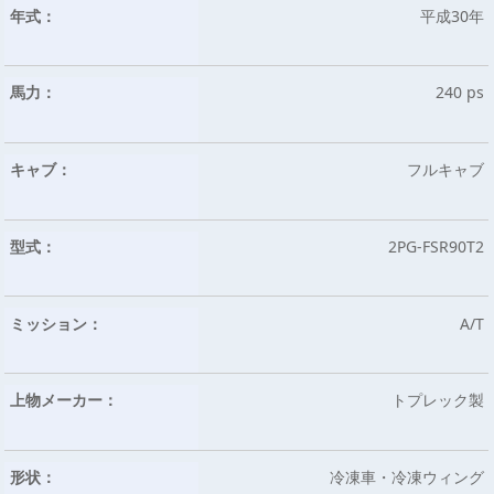
年式：
平成30年
馬力：
240 ps
キャブ：
フルキャブ
型式：
2PG-FSR90T2
ミッション：
A/T
上物メーカー：
トプレック製
形状：
冷凍車・冷凍ウィング