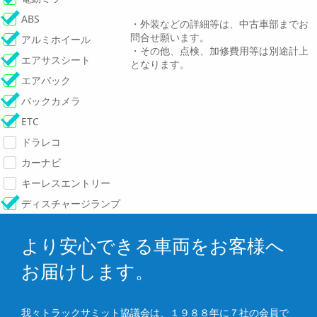
ABS
・外装などの詳細等は、中古車部までお
問合せ願います。
アルミホイール
・その他、点検、加修費用等は別途計上
エアサスシート
となります。
エアバック
バックカメラ
ETC
ドラレコ
カーナビ
キーレスエントリー
ディスチャージランプ
より安心できる車両をお客様へ
お届けします。
我々トラックサミット協議会は、１９８８年に７社の会員で