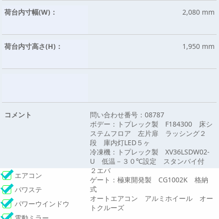
荷台内寸幅(W)：
2,080 mm
荷台内寸高さ(H)：
1,950 mm
コメント
問い合わせ番号：08787
ボデー：トプレック製 F184300 床シ
ステムフロア 左片扉 ラッシング２
段 庫内灯LED５ヶ
冷凍機：トプレック製 XV36LSDW02-
U 低温－３０℃設定 スタンバイ付
２エバ
エアコン
ゲート：極東開発製 CG1002K 格納
式
パワステ
オートエアコン アルミホイール オー
パワーウインドウ
トクルーズ
電動ミラー