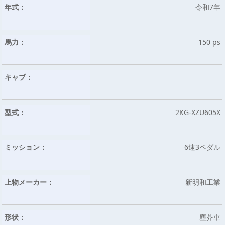
年式：
令和7年
馬力：
150 ps
キャブ：
型式：
2KG-XZU605X
ミッション：
6速3ペダル
上物メーカー：
新明和工業
形状：
塵芥車