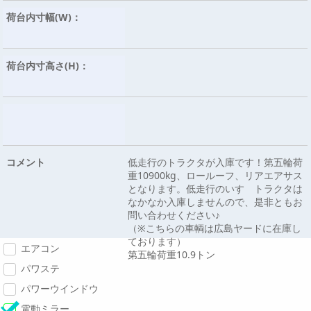
荷台内寸幅(W)：
荷台内寸高さ(H)：
コメント
低走行のトラクタが入庫です！第五輪荷
重10900kg、ロールーフ、リアエアサス
となります。低走行のいすゞトラクタは
なかなか入庫しませんので、是非ともお
問い合わせください♪
（※こちらの車輌は広島ヤードに在庫し
ております）
エアコン
第五輪荷重10.9トン
パワステ
パワーウインドウ
電動ミラー