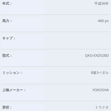
年式：
平成30年
馬力：
460 ps
キャブ：
型式：
QKG-EXD52BD
ミッション：
8速3ペダル
上物メーカー：
YOKOSHA
形状：
トラクタ