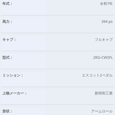
年式：
令和7年
馬力：
394 ps
キャブ：
フルキャブ
型式：
2RG-CW5FL
ミッション：
エスコット2ペダル
上物メーカー：
新明和工業
形状：
アームロール