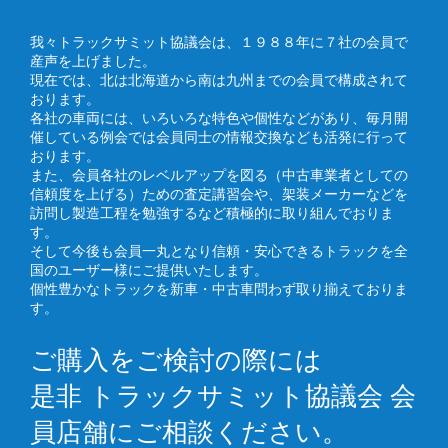
我々トラックサミット協議会は、１９８８年に７社の会員で
産声を上げました。
現在では、北は北海道から南は九州までの会員で構成されて
おります。
各社の車両には、いろいろな特色や個性などがあり、毎月開
催している例会では会員同士の情報交換なども活発に行って
おります。
また、会員各社のレベルアップを図る（中古車業者としての
信頼度を上げる）ための査定講習会や、架装メーカーなどを
訪問し製造工程を勉強するなど積極的に取り組んでおりま
す。
そして今後も会員一丸となり信頼・安心できるトラックを全
国のユーザー様にご提供いたします。
個性豊かなトラックを新車・中古車問わず取り揃えておりま
す。
ご購入をご検討の際には
是非 トラックサミット協議会 会
員店舗にご相談ください。