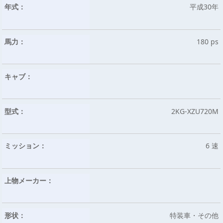
年式：
平成30年
馬力：
180 ps
キャブ：
型式：
2KG-XZU720M
ミッション：
6 速
上物メーカー：
形状：
特装車・その他