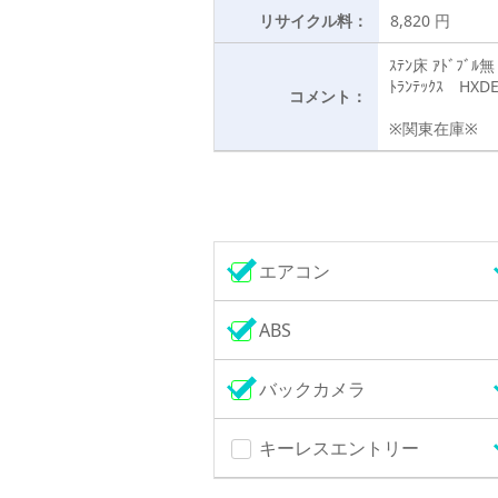
リサイクル料：
8,820 円
ｽﾃﾝ床 ｱﾄﾞﾌﾞﾙ無
ﾄﾗﾝﾃｯｸｽ HXDE
コメント：
※関東在庫※
エアコン
ABS
バックカメラ
キーレスエントリー