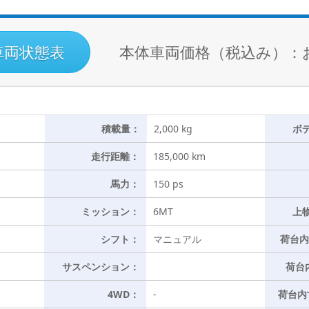
車両状態表
本体車両価格（税込み）：
積載量：
2,000 kg
ボ
走行距離：
185,000 km
馬力：
150 ps
ミッション：
6MT
上
シフト：
マニュアル
荷台内
サスペンション：
荷台
4WD：
-
荷台内