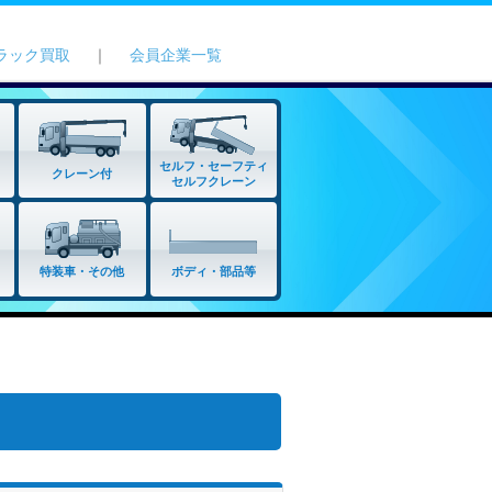
ラック買取
｜
会員企業一覧
セルフ・セーフティ
クレーン付
セルフクレーン
特装車・その他
ボディ・部品等