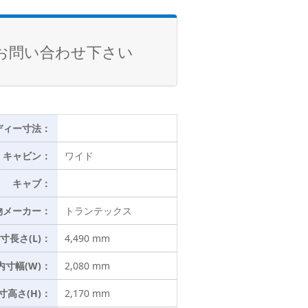
お問い合わせ下さい
ディー寸法：
キャビン：
ワイド
キャブ：
物メーカー：
トランテックス
寸長さ(L)：
4,490 mm
内寸幅(W)：
2,080 mm
寸高さ(H)：
2,170 mm