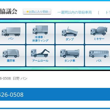
★
お気に入り登録
一週間以内の登録車両
｜
ト
冷凍車・
バン
ミキサー
ダンプ
冷凍ウィング
タンク車
塵芥車
アームロール
バス
6-0508 日野 バン
6-0508