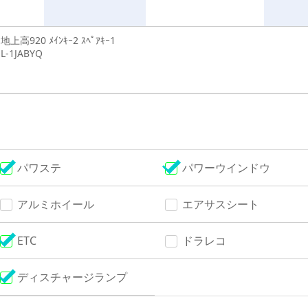
 地上高920 ﾒｲﾝｷｰ2 ｽﾍﾟｱｷｰ1
L-1JABYQ
パワステ
パワーウインドウ
アルミホイール
エアサスシート
ETC
ドラレコ
ディスチャージランプ