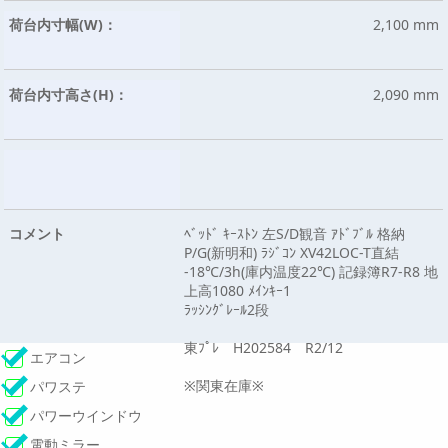
荷台内寸幅(W)：
2,100 mm
荷台内寸高さ(H)：
2,090 mm
コメント
ﾍﾞｯﾄﾞ ｷｰｽﾄﾝ 左S/D観音 ｱﾄﾞﾌﾞﾙ 格納
P/G(新明和) ﾗｼﾞｺﾝ XV42LOC-T直結
-18℃/3h(庫内温度22℃) 記録簿R7-R8 地
上高1080 ﾒｲﾝｷｰ1
ﾗｯｼﾝｸﾞﾚｰﾙ2段
東ﾌﾟﾚ H202584 R2/12
エアコン
※関東在庫※
パワステ
パワーウインドウ
電動ミラー