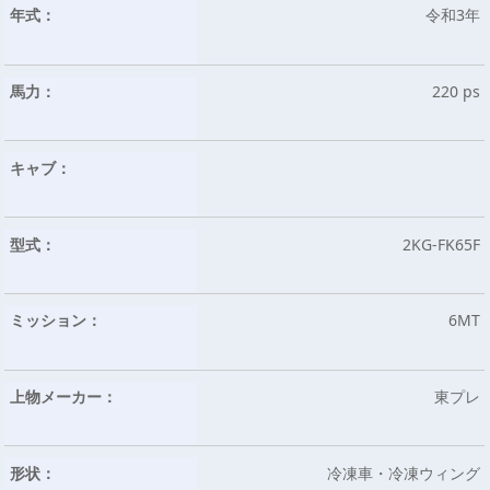
年式：
令和3年
馬力：
220 ps
キャブ：
型式：
2KG-FK65F
ミッション：
6MT
上物メーカー：
東プレ
形状：
冷凍車・冷凍ウィング