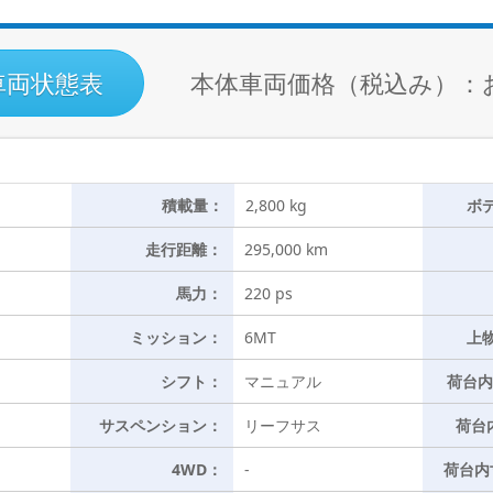
車両状態表
本体車両価格（税込み）：
積載量：
2,800 kg
ボ
走行距離：
295,000 km
馬力：
220 ps
ミッション：
6MT
上
シフト：
マニュアル
荷台内
サスペンション：
リーフサス
荷台
4WD：
-
荷台内