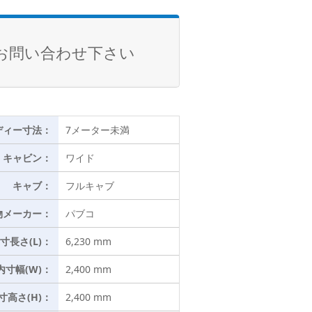
お問い合わせ下さい
ディー寸法：
7メーター未満
キャビン：
ワイド
キャブ：
フルキャブ
物メーカー：
パブコ
寸長さ(L)：
6,230 mm
内寸幅(W)：
2,400 mm
寸高さ(H)：
2,400 mm