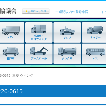
★
お気に入り登録
一週間以内の登録車両
｜
ト
冷凍車・
バン
ミキサー
ダンプ
冷凍ウィング
タンク車
塵芥車
アームロール
バス
6-0615 三菱 ウィング
6-0615