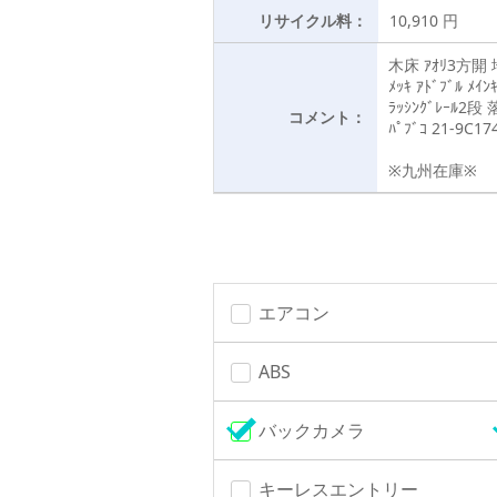
リサイクル料：
10,910 円
木床 ｱｵﾘ3方開
ﾒｯｷ ｱﾄﾞﾌﾞﾙ ﾒｲﾝ
ﾗｯｼﾝｸﾞﾚｰﾙ2段 
コメント：
ﾊﾟﾌﾞｺ 21-9C17
※九州在庫※
エアコン
ABS
バックカメラ
キーレスエントリー