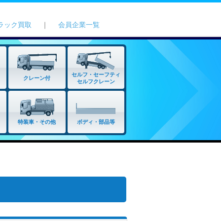
ラック買取
｜
会員企業一覧
セルフ・セーフティ
クレーン付
セルフクレーン
特装車・その他
ボディ・部品等