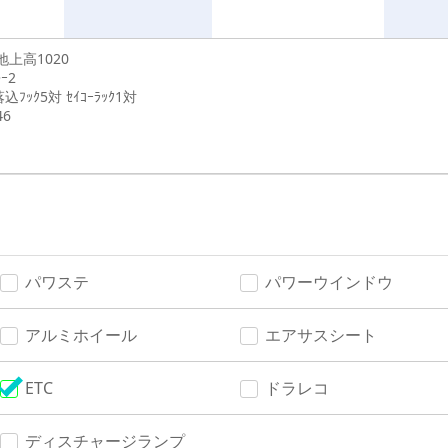
 地上高1020
ｷｰ2
落込ﾌｯｸ5対 ｾｲｺｰﾗｯｸ1対
46
パワステ
パワーウインドウ
アルミホイール
エアサスシート
ETC
ドラレコ
ディスチャージランプ