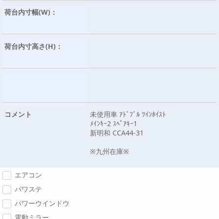
荷台内寸幅(W)：
荷台内寸高さ(H)：
コメント
未使用車 ｱﾄﾞﾌﾞﾙ ﾂｲﾝﾎｲｽﾄ
ﾒｲﾝｷｰ2 ｽﾍﾟｱｷｰ1
新明和 CCA44-31
※九州在庫※
エアコン
パワステ
パワーウインドウ
電動ミラー