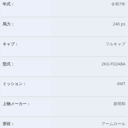
年式：
令和7年
馬力：
240 ps
キャブ：
フルキャブ
型式：
2KG-FD2ABA
ミッション：
6MT
上物メーカー：
新明和
形状：
アームロール