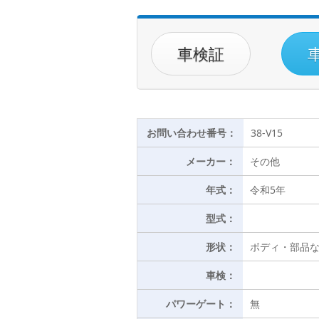
車検証
お問い合わせ番号：
38-V15
メーカー：
その他
年式：
令和5年
型式：
形状：
ボディ・部品
車検：
パワーゲート：
無