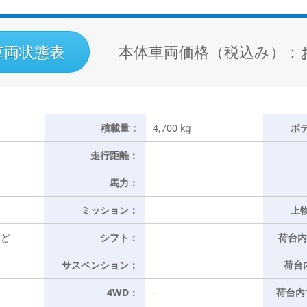
車両状態表
本体車両価格（税込み）：
積載量：
4,700 kg
ボ
走行距離：
馬力：
ミッション：
上
など
シフト：
荷台内
サスペンション：
荷台
4WD：
-
荷台内