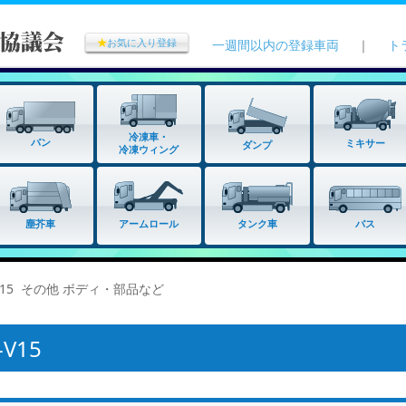
★
お気に入り登録
一週間以内の登録車両
｜
ト
冷凍車・
バン
ミキサー
ダンプ
冷凍ウィング
タンク車
塵芥車
アームロール
バス
-V15 その他 ボディ・部品など
V15