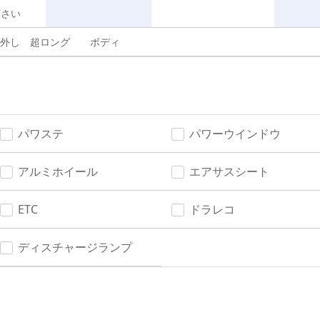
下さい
車外し 超ロング ボディ
パワステ
パワーウインドウ
アルミホイール
エアサスシート
ETC
ドラレコ
ディスチャージランプ