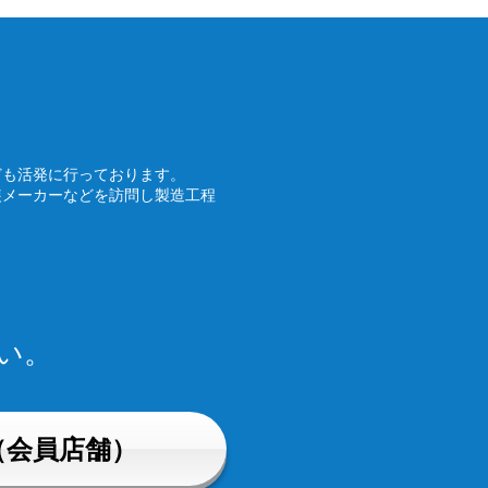
ども活発に行っております。
装メーカーなどを訪問し製造工程
い。
（会員店舗）