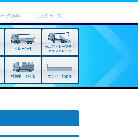
ラック買取
｜
会員企業一覧
セルフ・セーフティ
クレーン付
セルフクレーン
特装車・その他
ボディ・部品等