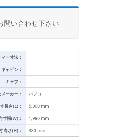
お問い合わせ下さい
ディー寸法：
キャビン：
キャブ：
物メーカー：
パブコ
寸長さ(L)：
5,000 mm
内寸幅(W)：
1,980 mm
寸高さ(H)：
380 mm