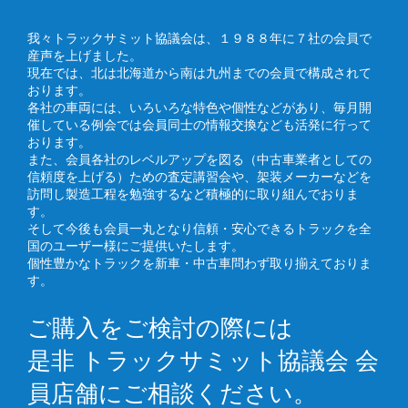
我々トラックサミット協議会は、１９８８年に７社の会員で
産声を上げました。
現在では、北は北海道から南は九州までの会員で構成されて
おります。
各社の車両には、いろいろな特色や個性などがあり、毎月開
催している例会では会員同士の情報交換なども活発に行って
おります。
また、会員各社のレベルアップを図る（中古車業者としての
信頼度を上げる）ための査定講習会や、架装メーカーなどを
訪問し製造工程を勉強するなど積極的に取り組んでおりま
す。
そして今後も会員一丸となり信頼・安心できるトラックを全
国のユーザー様にご提供いたします。
個性豊かなトラックを新車・中古車問わず取り揃えておりま
す。
ご購入をご検討の際には
是非 トラックサミット協議会 会
員店舗にご相談ください。