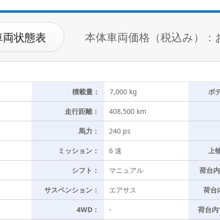
車両状態表
本体車両価格（税込み）：
積載量：
7,000 kg
ボ
走行距離：
408,500 km
馬力：
240 ps
ミッション：
6 速
上
シフト：
マニュアル
荷台内
サスペンション：
エアサス
荷台
4WD：
-
荷台内