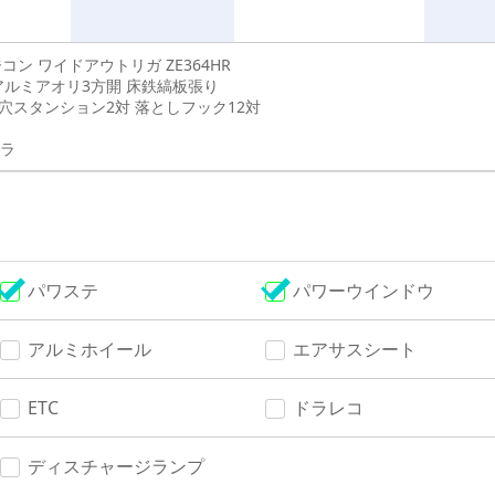
ジコン ワイドアウトリガ ZE364HR
アルミアオリ3方開 床鉄縞板張り
丸穴スタンション2対 落としフック12対
ラ
パワステ
パワーウインドウ
アルミホイール
エアサスシート
ETC
ドラレコ
ディスチャージランプ