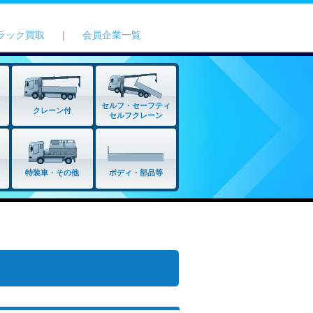
ラック買取
｜
会員企業一覧
セルフ・セーフティ
クレーン付
セルフクレーン
特装車・その他
ボディ・部品等