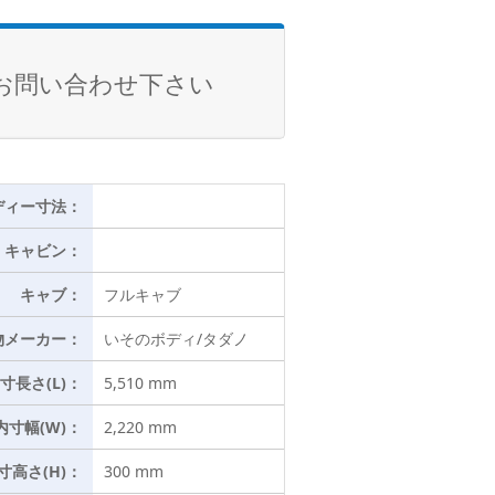
お問い合わせ下さい
ディー寸法：
キャビン：
キャブ：
フルキャブ
物メーカー：
いそのボディ/タダノ
寸長さ(L)：
5,510 mm
内寸幅(W)：
2,220 mm
寸高さ(H)：
300 mm