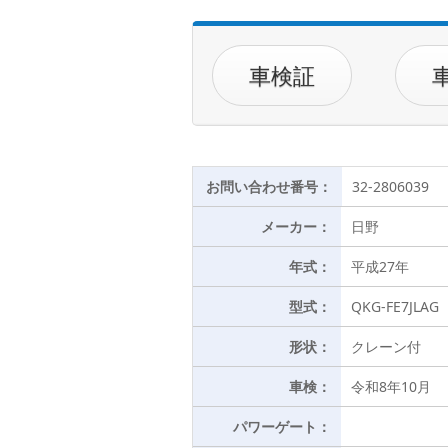
車検証
お問い合わせ番号：
32-2806039
メーカー：
日野
年式：
平成27年
型式：
QKG-FE7JLAG
形状：
クレーン付
車検：
令和8年10月
パワーゲート：