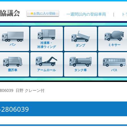
★
お気に入り登録
一週間以内の登録車両
｜
ト
冷凍車・
バン
ミキサー
ダンプ
冷凍ウィング
タンク車
塵芥車
アームロール
バス
2806039 日野 クレーン付
806039