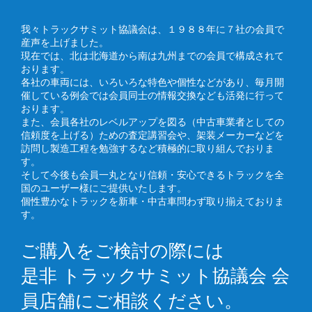
我々トラックサミット協議会は、１９８８年に７社の会員で
産声を上げました。
現在では、北は北海道から南は九州までの会員で構成されて
おります。
各社の車両には、いろいろな特色や個性などがあり、毎月開
催している例会では会員同士の情報交換なども活発に行って
おります。
また、会員各社のレベルアップを図る（中古車業者としての
信頼度を上げる）ための査定講習会や、架装メーカーなどを
訪問し製造工程を勉強するなど積極的に取り組んでおりま
す。
そして今後も会員一丸となり信頼・安心できるトラックを全
国のユーザー様にご提供いたします。
個性豊かなトラックを新車・中古車問わず取り揃えておりま
す。
ご購入をご検討の際には
是非 トラックサミット協議会 会
員店舗にご相談ください。