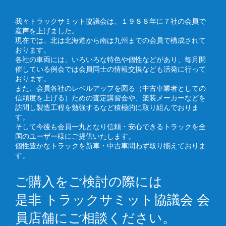
我々トラックサミット協議会は、１９８８年に７社の会員で
産声を上げました。
現在では、北は北海道から南は九州までの会員で構成されて
おります。
各社の車両には、いろいろな特色や個性などがあり、毎月開
催している例会では会員同士の情報交換なども活発に行って
おります。
また、会員各社のレベルアップを図る（中古車業者としての
信頼度を上げる）ための査定講習会や、架装メーカーなどを
訪問し製造工程を勉強するなど積極的に取り組んでおりま
す。
そして今後も会員一丸となり信頼・安心できるトラックを全
国のユーザー様にご提供いたします。
個性豊かなトラックを新車・中古車問わず取り揃えておりま
す。
ご購入をご検討の際には
是非 トラックサミット協議会 会
員店舗にご相談ください。