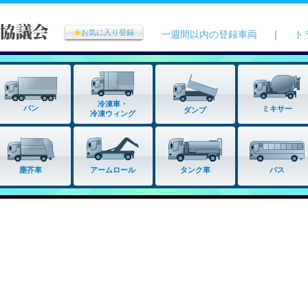
★
お気に入り登録
一週間以内の登録車両
｜
ト
冷凍車・
バン
ミキサー
ダンプ
冷凍ウィング
タンク車
塵芥車
アームロール
バス