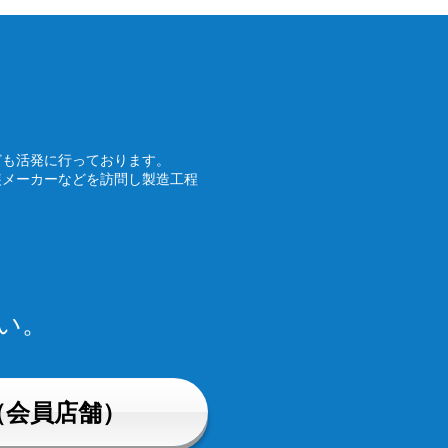
ども活発に行っております。
装メーカーなどを訪問し製造工程
い。
（会員店舗）