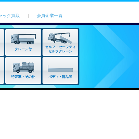
ラック買取
｜
会員企業一覧
セルフ・セーフティ
クレーン付
セルフクレーン
特装車・その他
ボディ・部品等