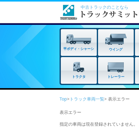
中古トラックのことなら
平ボディ・シャーシ
ウイング
トラクタ
トレーラー
Top
>
トラック車両一覧
> 表示エラー
表示エラー
指定の車両は現在登録されていません。