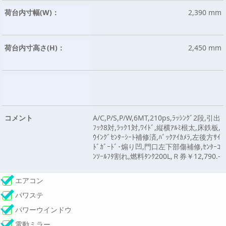
荷台内寸幅(W)：
2,390 mm
荷台内寸高さ(H)：
2,450 mm
コメント
A/C,P/S,P/W,6MT,210ps,ﾗｯｼﾝｸﾞ2段,引出
ﾌｯｸ8対,ﾗｯｸ1対,ﾜｲﾄﾞ,縦横ｱﾙﾐ根太,床鉄板,
ｳｲﾝｸﾞｾﾝﾀｰｼｰﾄ補修済,ﾊﾞｯｸｱｲｶﾒﾗ,左後方ｻｲ
ﾄﾞｶﾞｰﾄﾞ･煽り凹,門口左下部傷補修,ｾﾝﾀｰｺ
ﾝｿｰﾙﾌﾀ割れ,燃料ﾀﾝｸ200L,Ｒ券￥12,790.-
エアコン
パワステ
パワーウインドウ
電動ミラー