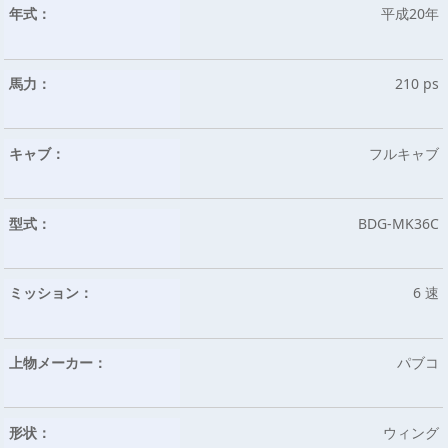
年式：
平成20年
馬力：
210 ps
キャブ：
フルキャブ
型式：
BDG-MK36C
ミッション：
6 速
上物メーカー：
パブコ
形状：
ウィング