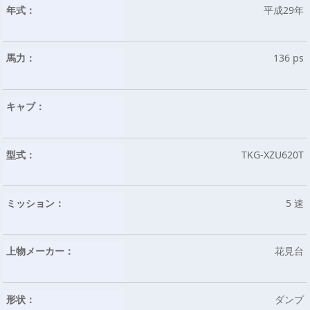
年式：
平成29年
馬力：
136 ps
キャブ：
型式：
TKG-XZU620T
ミッション：
5 速
上物メーカー：
花見台
形状：
ダンプ