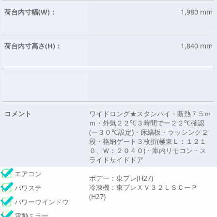
荷台内寸幅(W)：
1,980 mm
荷台内寸高さ(H)：
1,840 mm
コメント
ワイドロング★スタンバイ・断熱７５ｍ
ｍ・外気２２℃３時間でー２２℃確認
(ー３０℃設定)・床縞板・ラッシング２
段・格納ゲート３枚折(極東Ｌ：１２１
０、Ｗ：２０４０)・庫内リモコン・ス
ライドサイドドア
エアコン
ボデー：東プレ(H27)
冷凍機：東プレＸＶ３２ＬＳＣーＰ
パワステ
(H27)
パワーウインドウ
電動ミラー