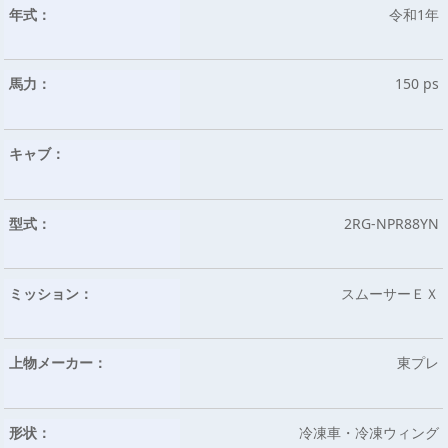
年式：
令和1年
馬力：
150 ps
キャブ：
型式：
2RG-NPR88YN
ミッション：
スムーサーＥＸ
上物メーカー：
東プレ
形状：
冷凍車・冷凍ウィング