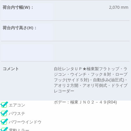
荷台内寸幅(W)：
2,070 mm
荷台内寸高さ(H)：
コメント
自社レンタＵＰ★極東製フラトップ・ラ
ジコン・ウインチ・フック８対・ロープ
フック(サイド５対)・自動歩み(油圧式)・
アオリ２方開・アオリ可倒式・ドライブ
レコーダー
ボデー：極東ＪＮ０２－４９(R04)
エアコン
パワステ
パワーウインドウ
電動ミラー