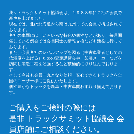
我々トラックサミット協議会は、１９８８年に７社の会員で
産声を上げました。
現在では、北は北海道から南は九州までの会員で構成されて
おります。
各社の車両には、いろいろな特色や個性などがあり、毎月開
催している例会では会員同士の情報交換なども活発に行って
おります。
また、会員各社のレベルアップを図る（中古車業者としての
信頼度を上げる）ための査定講習会や、架装メーカーなどを
訪問し製造工程を勉強するなど積極的に取り組んでおりま
す。
そして今後も会員一丸となり信頼・安心できるトラックを全
国のユーザー様にご提供いたします。
個性豊かなトラックを新車・中古車問わず取り揃えておりま
す。
ご購入をご検討の際には
是非 トラックサミット協議会 会
員店舗にご相談ください。