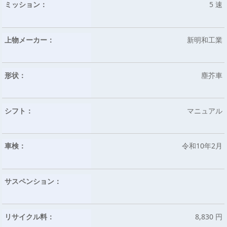
ミッション：
5 速
上物メーカー：
新明和工業
形状：
塵芥車
シフト：
マニュアル
車検：
令和10年2月
サスペンション：
リサイクル料：
8,830 円