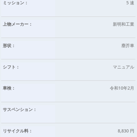
ミッション：
5 速
上物メーカー：
新明和工業
形状：
塵芥車
シフト：
マニュアル
車検：
令和10年2月
サスペンション：
リサイクル料：
8,830 円