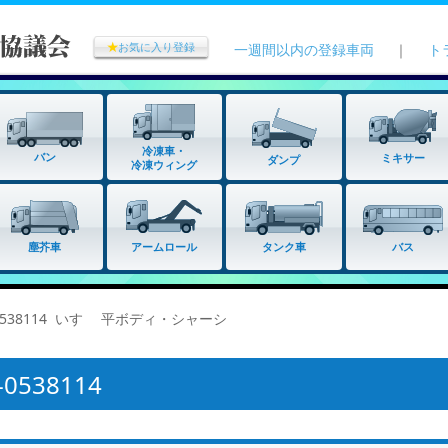
★
お気に入り登録
一週間以内の登録車両
｜
ト
冷凍車・
バン
ミキサー
ダンプ
冷凍ウィング
タンク車
塵芥車
アームロール
バス
0538114 いすゞ 平ボディ・シャーシ
538114