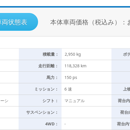
車両状態表
本体車両価格（税込み）：
積載量：
2,950 kg
ボ
走行距離：
118,328 km
馬力：
150 ps
ミッション：
6 速
上
ャーシ
シフト：
マニュアル
荷台内
サスペンション：
荷台
4WD：
-
荷台内