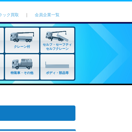
ラック買取
｜
会員企業一覧
セルフ・セーフティ
クレーン付
セルフクレーン
特装車・その他
ボディ・部品等