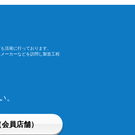
ども活発に行っております。
装メーカーなどを訪問し製造工程
い。
（会員店舗）