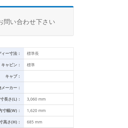
お問い合わせ下さい
ディー寸法：
標準長
キャビン：
標準
キャブ：
物メーカー：
寸長さ(L)：
3,060 mm
内寸幅(W)：
1,620 mm
寸高さ(H)：
685 mm