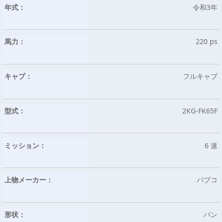
年式：
令和3年
馬力：
220 ps
キャブ：
フルキャブ
型式：
2KG-FK65F
ミッション：
6 速
上物メーカー：
パブコ
形状：
バン