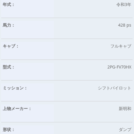
年式：
令和3年
馬力：
428 ps
キャブ：
フルキャブ
型式：
2PG-FV70HX
ミッション：
シフトパイロット
上物メーカー：
新明和
形状：
ダンプ