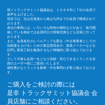
我々トラックサミット協議会は、１９８８年に７社の会員で
産声を上げました。
現在では、北は北海道から南は九州までの会員で構成されて
おります。
各社の車両には、いろいろな特色や個性などがあり、毎月開
催している例会では会員同士の情報交換なども活発に行って
おります。
また、会員各社のレベルアップを図る（中古車業者としての
信頼度を上げる）ための査定講習会や、架装メーカーなどを
訪問し製造工程を勉強するなど積極的に取り組んでおりま
す。
そして今後も会員一丸となり信頼・安心できるトラックを全
国のユーザー様にご提供いたします。
個性豊かなトラックを新車・中古車問わず取り揃えておりま
す。
ご購入をご検討の際には
是非 トラックサミット協議会 会
員店舗にご相談ください。