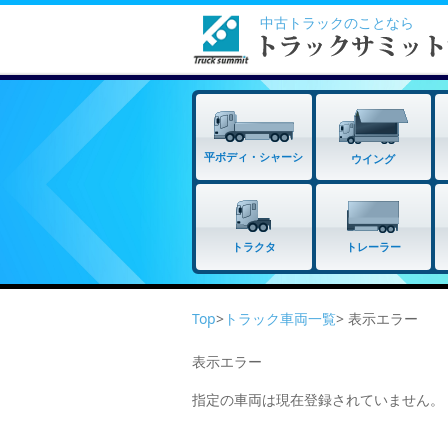
中古トラックのことなら
平ボディ・シャーシ
ウイング
トラクタ
トレーラー
Top
>
トラック車両一覧
> 表示エラー
表示エラー
指定の車両は現在登録されていません。