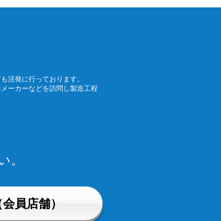
ども活発に行っております。
装メーカーなどを訪問し製造工程
い。
（会員店舗）