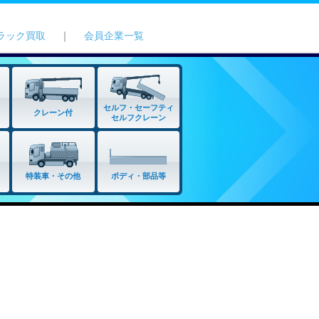
ラック買取
｜
会員企業一覧
セルフ・セーフティ
クレーン付
セルフクレーン
特装車・その他
ボディ・部品等