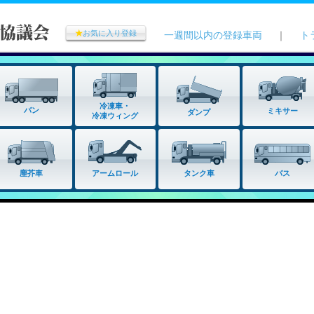
★
お気に入り登録
一週間以内の登録車両
｜
ト
冷凍車・
バン
ミキサー
ダンプ
冷凍ウィング
タンク車
塵芥車
アームロール
バス