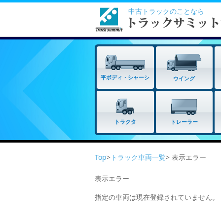
中古トラックのことなら
平ボディ・シャーシ
ウイング
トラクタ
トレーラー
Top
>
トラック車両一覧
> 表示エラー
表示エラー
指定の車両は現在登録されていません。