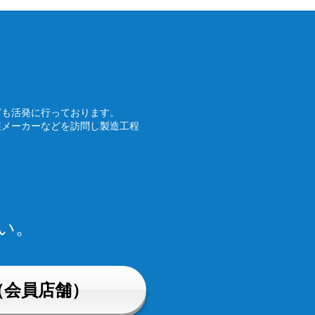
ども活発に行っております。
装メーカーなどを訪問し製造工程
い。
（会員店舗）