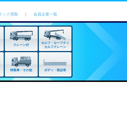
ラック買取
｜
会員企業一覧
セルフ・セーフティ
クレーン付
セルフクレーン
特装車・その他
ボディ・部品等