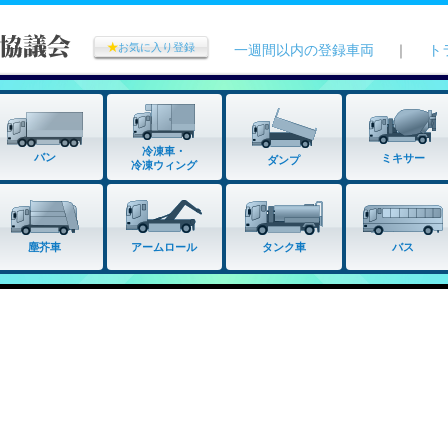
★
お気に入り登録
一週間以内の登録車両
｜
ト
冷凍車・
バン
ミキサー
ダンプ
冷凍ウィング
タンク車
塵芥車
アームロール
バス