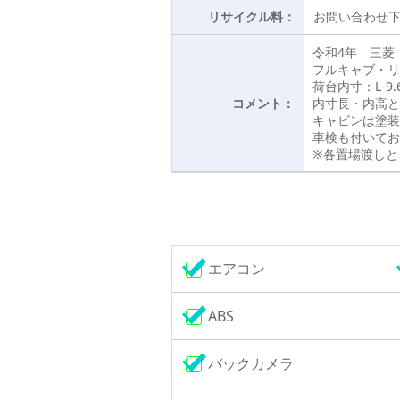
リサイクル料：
お問い合わせ
令和4年 三菱
フルキャブ・リ
荷台内寸：L-9.6
コメント：
内寸長・内高と
キャビンは塗装
車検も付いてお
※各置場渡しと
エアコン
ABS
バックカメラ