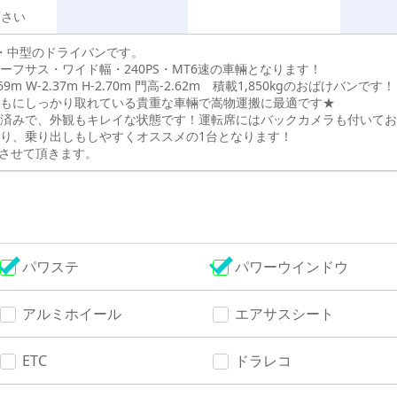
下さい
・中型のドライバンです。
ーフサス・ワイド幅・240PS・MT6速の車輛となります！
9m W-2.37m H-2.70m 門高-2.62m 積載1,850kgのおばけバンです！
もにしっかり取れている貴重な車輛で嵩物運搬に最適です★
済みで、外観もキレイな状態です！運転席にはバックカメラも付いてお
り、乗り出しもしやすくオススメの1台となります！
させて頂きます。
パワステ
パワーウインドウ
アルミホイール
エアサスシート
ETC
ドラレコ