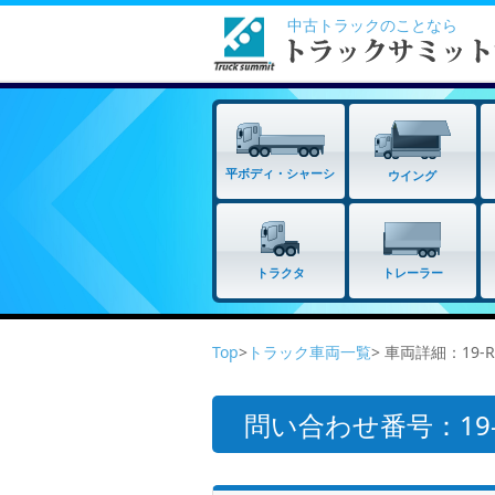
中古トラックのことなら
平ボディ・シャーシ
ウイング
トラクタ
トレーラー
Top
>
トラック車両一覧
> 車両詳細：19-R
問い合わせ番号：19-R