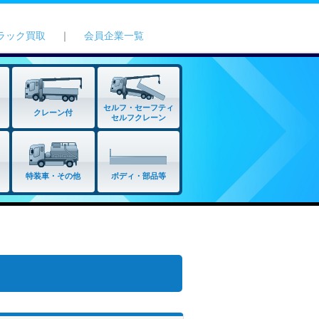
ラック買取
｜
会員企業一覧
セルフ・セーフティ
クレーン付
セルフクレーン
特装車・その他
ボディ・部品等