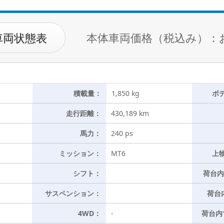
車両状態表
本体車両価格（税込み）：
積載量：
1,850 kg
ボ
走行距離：
430,189 km
馬力：
240 ps
ミッション：
MT6
上
シフト：
荷台内
サスペンション：
荷台
4WD：
-
荷台内