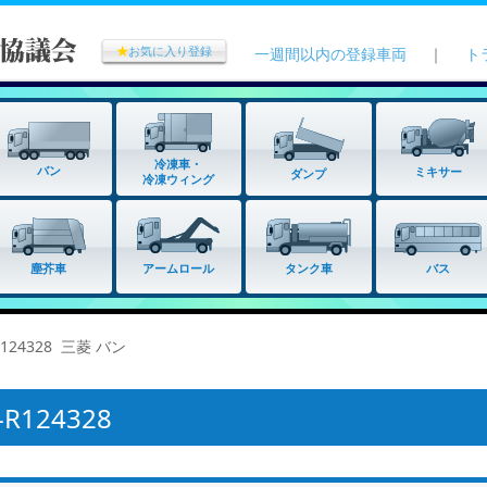
★
お気に入り登録
一週間以内の登録車両
｜
ト
冷凍車・
バン
ミキサー
ダンプ
冷凍ウィング
タンク車
塵芥車
アームロール
バス
124328 三菱 バン
124328