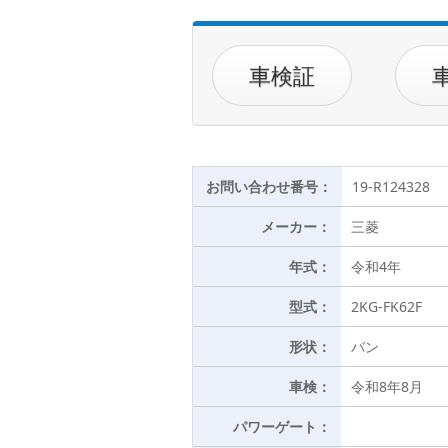
車検証
お問い合わせ番号：
19-R124328
メーカー：
三菱
年式：
令和4年
型式：
2KG-FK62F
形状：
バン
車検：
令和8年8月
パワーゲート：