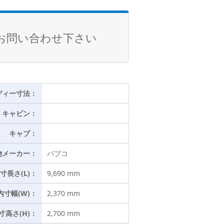
お問い合わせ下さい
ディー寸法：
キャビン：
キャブ：
物メーカー：
パブコ
寸長さ(L)：
9,690 mm
内寸幅(W)：
2,370 mm
寸高さ(H)：
2,700 mm