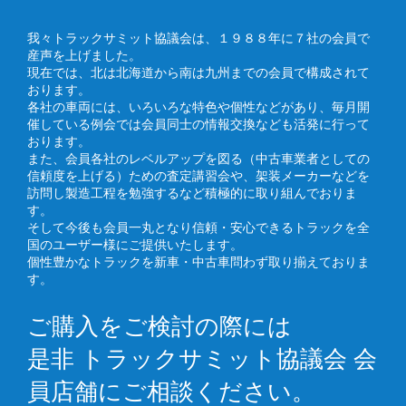
我々トラックサミット協議会は、１９８８年に７社の会員で
産声を上げました。
現在では、北は北海道から南は九州までの会員で構成されて
おります。
各社の車両には、いろいろな特色や個性などがあり、毎月開
催している例会では会員同士の情報交換なども活発に行って
おります。
また、会員各社のレベルアップを図る（中古車業者としての
信頼度を上げる）ための査定講習会や、架装メーカーなどを
訪問し製造工程を勉強するなど積極的に取り組んでおりま
す。
そして今後も会員一丸となり信頼・安心できるトラックを全
国のユーザー様にご提供いたします。
個性豊かなトラックを新車・中古車問わず取り揃えておりま
す。
ご購入をご検討の際には
是非 トラックサミット協議会 会
員店舗にご相談ください。