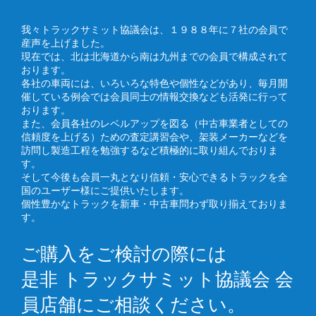
我々トラックサミット協議会は、１９８８年に７社の会員で
産声を上げました。
現在では、北は北海道から南は九州までの会員で構成されて
おります。
各社の車両には、いろいろな特色や個性などがあり、毎月開
催している例会では会員同士の情報交換なども活発に行って
おります。
また、会員各社のレベルアップを図る（中古車業者としての
信頼度を上げる）ための査定講習会や、架装メーカーなどを
訪問し製造工程を勉強するなど積極的に取り組んでおりま
す。
そして今後も会員一丸となり信頼・安心できるトラックを全
国のユーザー様にご提供いたします。
個性豊かなトラックを新車・中古車問わず取り揃えておりま
す。
ご購入をご検討の際には
是非 トラックサミット協議会 会
員店舗にご相談ください。