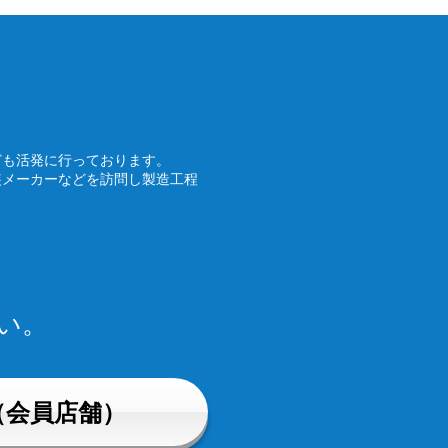
ども活発に行っております。
装メーカーなどを訪問し製造工程
い。
（会員店舗）