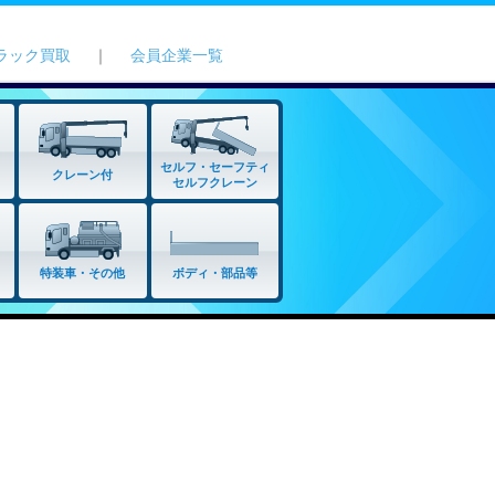
ラック買取
｜
会員企業一覧
セルフ・セーフティ
クレーン付
セルフクレーン
特装車・その他
ボディ・部品等