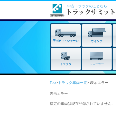
中古トラックのことなら
平ボディ・シャーシ
ウイング
トラクタ
トレーラー
Top
>
トラック車両一覧
> 表示エラー
表示エラー
指定の車両は現在登録されていません。