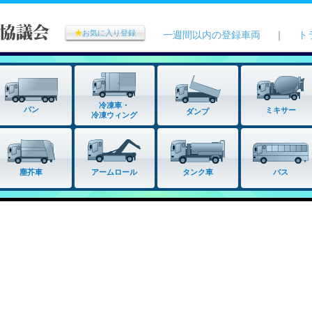
★
お気に入り登録
一週間以内の登録車両
｜
ト
冷凍車・
バン
ミキサー
ダンプ
冷凍ウィング
タンク車
塵芥車
アームロール
バス