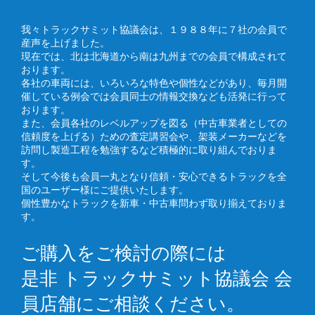
我々トラックサミット協議会は、１９８８年に７社の会員で
産声を上げました。
現在では、北は北海道から南は九州までの会員で構成されて
おります。
各社の車両には、いろいろな特色や個性などがあり、毎月開
催している例会では会員同士の情報交換なども活発に行って
おります。
また、会員各社のレベルアップを図る（中古車業者としての
信頼度を上げる）ための査定講習会や、架装メーカーなどを
訪問し製造工程を勉強するなど積極的に取り組んでおりま
す。
そして今後も会員一丸となり信頼・安心できるトラックを全
国のユーザー様にご提供いたします。
個性豊かなトラックを新車・中古車問わず取り揃えておりま
す。
ご購入をご検討の際には
是非 トラックサミット協議会 会
員店舗にご相談ください。