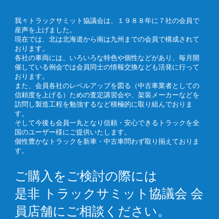
我々トラックサミット協議会は、１９８８年に７社の会員で
産声を上げました。
現在では、北は北海道から南は九州までの会員で構成されて
おります。
各社の車両には、いろいろな特色や個性などがあり、毎月開
催している例会では会員同士の情報交換なども活発に行って
おります。
また、会員各社のレベルアップを図る（中古車業者としての
信頼度を上げる）ための査定講習会や、架装メーカーなどを
訪問し製造工程を勉強するなど積極的に取り組んでおりま
す。
そして今後も会員一丸となり信頼・安心できるトラックを全
国のユーザー様にご提供いたします。
個性豊かなトラックを新車・中古車問わず取り揃えておりま
す。
ご購入をご検討の際には
是非 トラックサミット協議会 会
員店舗にご相談ください。