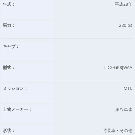
年式：
平成28年
馬力：
280 ps
キャブ：
型式：
LDG-GK8JWAA
ミッション：
MT6
上物メーカー：
細谷車体
形状：
特装車・その他